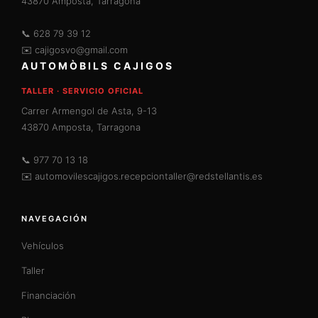
43870 Amposta, Tarragona
📞
628 79 39 12
✉️
cajigosvo@gmail.com
AUTOMÒBILS CAJIGOS
TALLER · SERVICIO OFICIAL
Carrer Armengol de Asta, 9-13
43870 Amposta, Tarragona
📞
977 70 13 18
✉️
automovilescajigos.recepciontaller@redstellantis.es
NAVEGACIÓN
Vehículos
Taller
Financiación