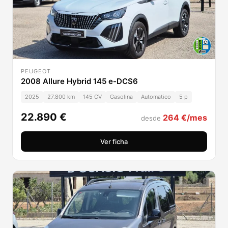
PEUGEOT
2008 Allure Hybrid 145 e-DCS6
2025
27.800 km
145 CV
Gasolina
Automatico
5 p
22.890 €
264 €/mes
desde
Ver ficha