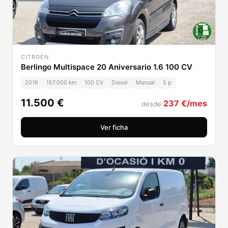
CITROËN
Berlingo Multispace 20 Aniversario 1.6 100 CV
2016
157.000 km
100 CV
Diesel
Manual
5 p
11.500 €
237 €/mes
desde
Ver ficha