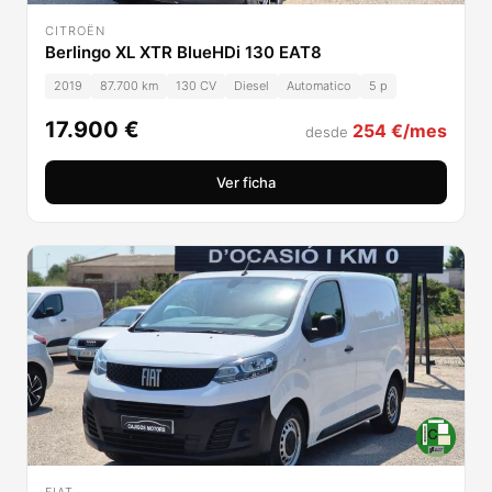
CITROËN
Berlingo XL XTR BlueHDi 130 EAT8
2019
87.700 km
130 CV
Diesel
Automatico
5 p
17.900 €
254 €/mes
desde
Ver ficha