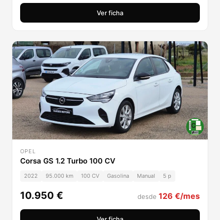
Ver ficha
OPEL
Corsa GS 1.2 Turbo 100 CV
2022
95.000 km
100 CV
Gasolina
Manual
5 p
10.950 €
126 €/mes
desde
Ver ficha