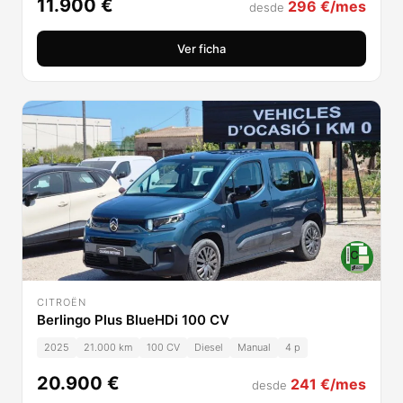
11.900 €
296 €/mes
desde
Ver ficha
CITROËN
Berlingo Plus BlueHDi 100 CV
2025
21.000 km
100 CV
Diesel
Manual
4 p
20.900 €
241 €/mes
desde