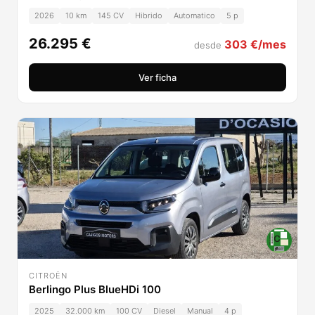
2026
10 km
145 CV
Hibrido
Automatico
5 p
26.295 €
303 €/mes
desde
Ver ficha
CITROËN
Berlingo Plus BlueHDi 100
2025
32.000 km
100 CV
Diesel
Manual
4 p