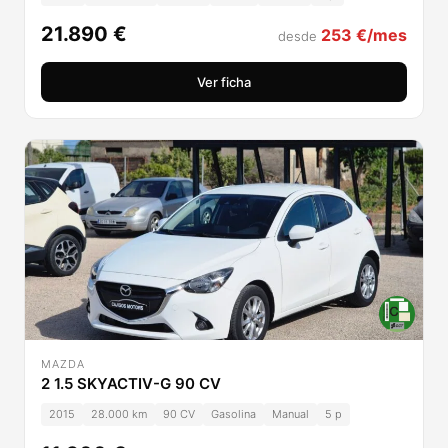
21.890 €
253 €/mes
desde
Ver ficha
MAZDA
2 1.5 SKYACTIV-G 90 CV
2015
28.000 km
90 CV
Gasolina
Manual
5 p