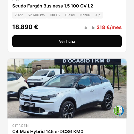
FIAT
Scudo Furgón Business 1.5 100 CV L2
2022
52.600 km
100 CV
Diesel
Manual
4 p
18.890 €
218 €/mes
desde
Ver ficha
CITROËN
C4 Max Hybrid 145 e-DCS6 KM0