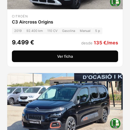
CITROËN
C3 Aircross Origins
2019
92.400 km
110 CV
Gasolina
Manual
5 p
9.499 €
135 €/mes
desde
Ver ficha