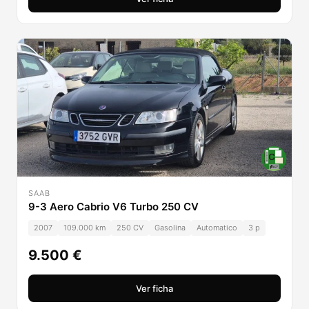
SAAB
9-3 Aero Cabrio V6 Turbo 250 CV
2007
109.000 km
250 CV
Gasolina
Automatico
3 p
9.500 €
Ver ficha