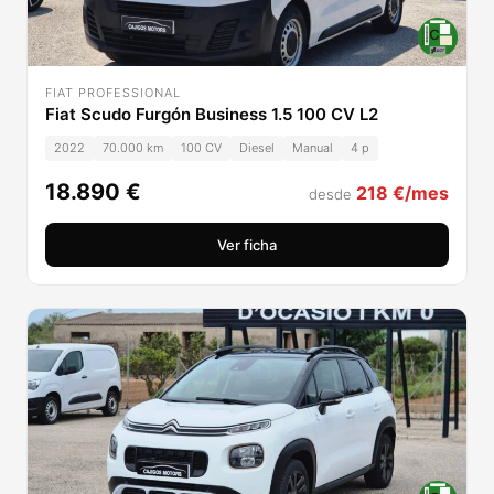
FIAT PROFESSIONAL
Fiat Scudo Furgón Business 1.5 100 CV L2
2022
70.000 km
100 CV
Diesel
Manual
4 p
18.890 €
218 €/mes
desde
Ver ficha